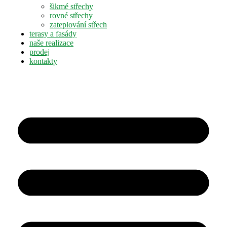
šikmé střechy
rovné střechy
zateplování střech
terasy a fasády
naše realizace
prodej
kontakty