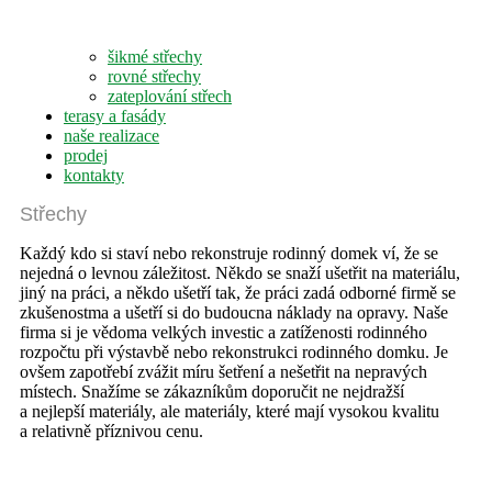
šikmé střechy
rovné střechy
zateplování střech
terasy a fasády
naše realizace
prodej
kontakty
Střechy
Každý kdo si staví nebo rekonstruje rodinný domek ví, že se
nejedná o levnou záležitost. Někdo se snaží ušetřit na materiálu,
jiný na práci, a někdo ušetří tak, že práci zadá odborné firmě se
zkušenostma a ušetří si do budoucna náklady na opravy. Naše
firma si je vědoma velkých investic a zatíženosti rodinného
rozpočtu při výstavbě nebo rekonstrukci rodinného domku. Je
ovšem zapotřebí zvážit míru šetření a nešetřit na nepravých
místech. Snažíme se zákazníkům doporučit ne nejdražší
a nejlepší materiály, ale materiály, které mají vysokou kvalitu
a relativně příznivou cenu.