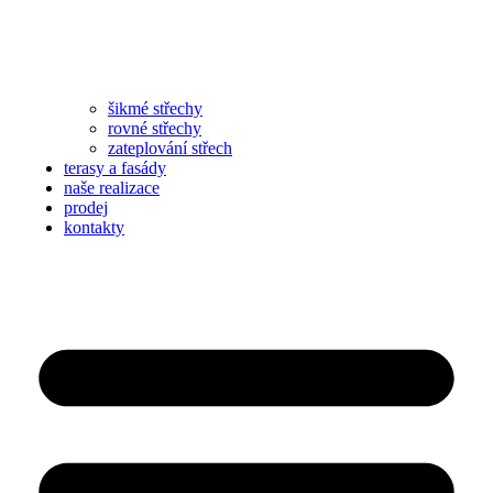
šikmé střechy
rovné střechy
zateplování střech
terasy a fasády
naše realizace
prodej
kontakty