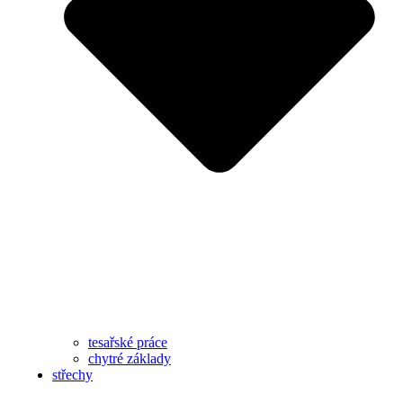
tesařské práce
chytré základy
střechy