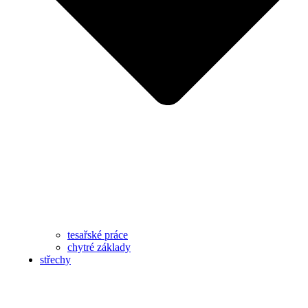
tesařské práce
chytré základy
střechy