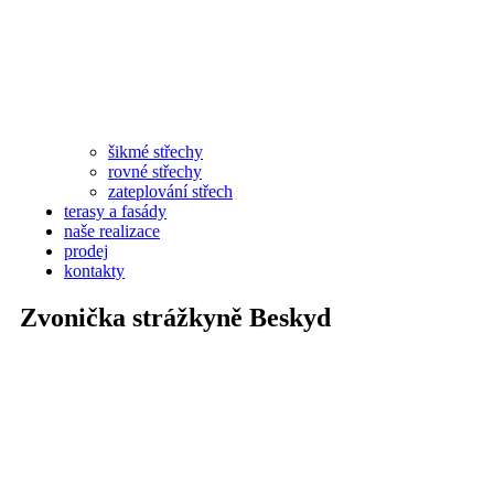
šikmé střechy
rovné střechy
zateplování střech
terasy a fasády
naše realizace
prodej
kontakty
Zvonička strážkyně Beskyd