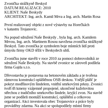
Zvonička strážkyně Beskyd
DATUM REALIZACE:
2010
KLIENT:
Naše Beskydy
ARCHITEKT:
Ing. arch. Kamil Mrva a Ing. arch. Martin Rosa
První realizovaný objekt z nové výstavby na Horečkách
v katastru Trojanovic.
Na popud sdružení Naše Beskydy , byla Ing. arch. Kamilem
Mrvou, Ing. arch. Martinem Rosou navržena zvonička strážkyně
Beskyd. Tato zvonička je symbolem boje místních lidí proti
úmyslu firmy OKD těžit v Beskydech uhlí.
Zvoničku jsme stavěli v roce 2010 za pomoci dobrovolníků ze
sdružení Naše Beskydy. Na stavbě zvonice se zároveň podílela
firma Gajda s.r.o.
Dřevostavba je postavena na betonovém základu a je tvořena
rámovou konstrukcí opláštěnou OSB deskou. Vnější plášť je
pokryt modřínovým šindelem, vnitřní smrkovými prkny. Zvonici
tvoří tři kmeny vzájemně propojené, ukončené kuželovitou
střechou z tradičního smrkového šindele, kryjící zvon. Na stavbě
jsme se podíleli montáží konstrukcí, opláštění a celkovou
organizací. Akci investovala obec Trojanovice a práce byly
prováděny zdarma. Na akci se spolupodílely místní firmy