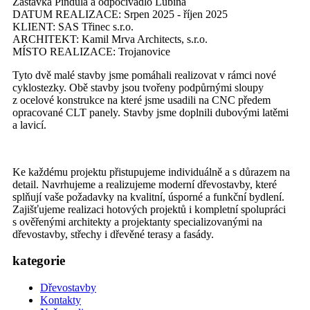
Zastávka Pindula a odpočívadlo Lubina
DATUM REALIZACE:
Srpen 2025 - říjen 2025
KLIENT:
SAS Třinec s.r.o.
ARCHITEKT:
Kamil Mrva Architects, s.r.o.
MÍSTO REALIZACE:
Trojanovice
Tyto dvě malé stavby jsme pomáhali realizovat v rámci nové
cyklostezky. Obě stavby jsou tvořeny podpůrnými sloupy
z ocelové konstrukce na které jsme usadili na CNC předem
opracované CLT panely. Stavby jsme doplnili dubovými latěmi
a lavicí.
Ke každému projektu přistupujeme individuálně a s důrazem na
detail. Navrhujeme a realizujeme moderní dřevostavby, které
splňují vaše požadavky na kvalitní, úsporné a funkční bydlení.
Zajišťujeme realizaci hotových projektů i kompletní spolupráci
s ověřenými architekty a projektanty specializovanými na
dřevostavby, střechy i dřevěné terasy a fasády.
kategorie
Dřevostavby
Kontakty