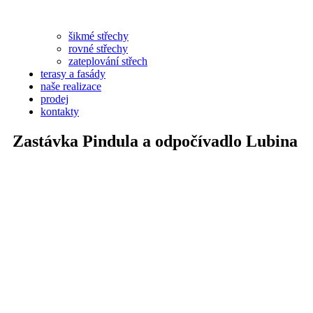
šikmé střechy
rovné střechy
zateplování střech
terasy a fasády
naše realizace
prodej
kontakty
Zastávka Pindula a odpočívadlo Lubina