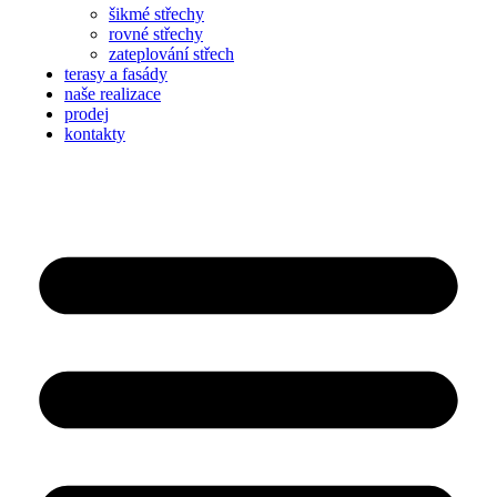
šikmé střechy
rovné střechy
zateplování střech
terasy a fasády
naše realizace
prodej
kontakty