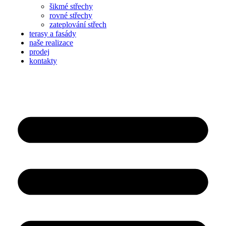
šikmé střechy
rovné střechy
zateplování střech
terasy a fasády
naše realizace
prodej
kontakty