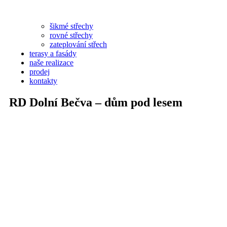
šikmé střechy
rovné střechy
zateplování střech
terasy a fasády
naše realizace
prodej
kontakty
RD Dolní Bečva – dům pod lesem