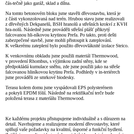
čás-tečně jako garáž, sklad a dílna.
Na tomto betonovém bloku jsme stavěli dřevostavbu, která je
z části vykonzolovaná nad terén. Hrubou stavu jsme realizovali
z dřevěných Dekpanelů, BSH hranolů a střešních krokví z KVH
hra-nolů. Následně jsme prováděli střešní plášť přikrytý
falcovanou hli-níkovou krytinou Prefa. Po takto, proti dešti
zabezpečené stavbě, jsme mohli přistoupit k zateplování.
K veškerému zateplení bylo použito dřevovláknité izolace Steico.
K venkovnímu obkladu jsme použili materiál Thermowood,
v provedení Rhombus, s výjimkou zadní stěny, kde se
předpokládá kumulace sněhu, zde jsme použili jako na střeše
falcovanou hliníkovou krytinu Prefa. Podhledy v in-teriérech
jsme prováděli ze smrkové biodesky.
Terasu kolem domu jsme vyspádovali EPS polysterénem
a pokryli EPDM fólií. Následně na rektifikační terče bude
položená terasa z materíálu Thermowood.
Ke každému projektu přistupujeme individuálně a s důrazem na
detail. Navrhujeme a realizujeme moderní dřevostavby, které
splňují vaše požadavky na kvalitní, úsporné a funkční bydlení.